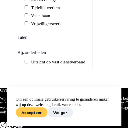
Tijdelijk werken
Vaste baan
Vrijwilligerswerk
Talen
Bijzonderheden
Uitzicht op vast dienstverband
Over MATCH.
Wij hebben ambitie, maar vinden jouw ambitie even belangrijk! MATCH is bet
Om een optimale gebruikerservaring te garanderen maken
studieloopbaan van studenten. Naast dat we jou helpen aan een toffe stage op C
wij op deze website gebruik van cookies.
we een stap extra door met jou mee te denken. Samen bespreken wat voor stage
ook wat
NIET
past!
Accepteer
Weiger