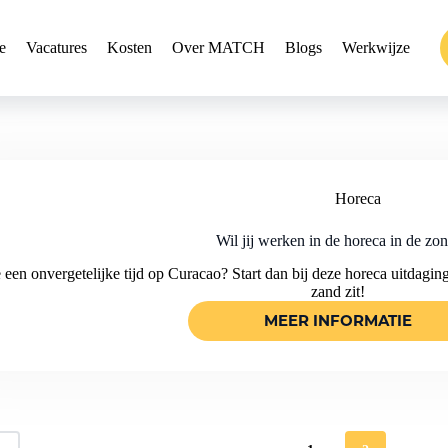
e
Vacatures
Kosten
Over MATCH
Blogs
Werkwijze
Horeca
Wil jij werken in de horeca in de zon
e een onvergetelijke tijd op Curacao? Start dan bij deze horeca uitdaging
zand zit!
MEER INFORMATIE
WIL
JIJ
WERKEN
IN
DE
HORECA
IN