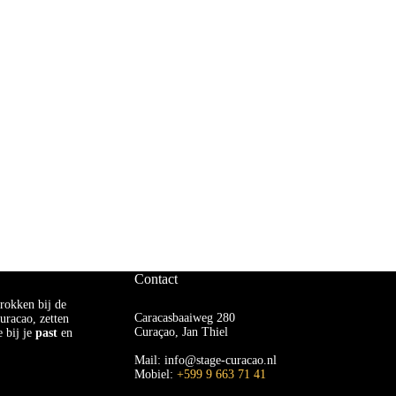
Contact
rokken bij de
Caracasbaaiweg 280
uracao, zetten
Curaçao, Jan Thiel
 bij je
past
en
Mail: info@stage-curacao.nl
Mobiel:
+599 9 663 71 41