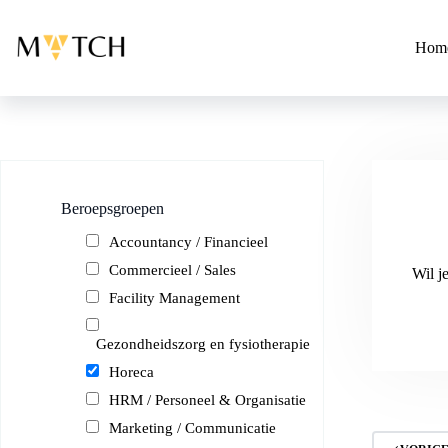
Ga
naar
de
Hom
inhoud
Beroepsgroepen
Accountancy / Financieel
Commercieel / Sales
Wil j
Facility Management
Gezondheidszorg en fysiotherapie
Horeca
HRM / Personeel & Organisatie
Marketing / Communicatie