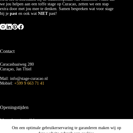
we jou helpen aan een toffe stage op Curacao, zetten we een stap
extra door met jou mee te denken. Samen bespreken wat voor stage
bij je
past
en ook wat
NIET
past!
Contact
Caracasbaaiweg 280
Curaçao, Jan Thiel
Mail: info@stage-curacao.nl
Mobiel:
+599 9 663 71 41
Openingstijden
Maandag t/m vrijdag
van 09.00 tot 16.00 uur
Om een optimale gebruikerservaring te garanderen maken wij op