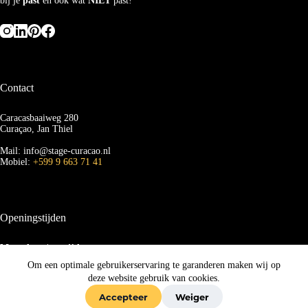
bij je
past
en ook wat
NIET
past!
Contact
Caracasbaaiweg 280
Curaçao, Jan Thiel
Mail: info@stage-curacao.nl
Mobiel:
+599 9 663 71 41
Openingstijden
Maandag t/m vrijdag
van 09.00 tot 16.00 uur
Om een optimale gebruikerservaring te garanderen maken wij op
deze website gebruik van cookies.
Zaterdag en zondag
Waar kunnen we je mee helpen?
van 12:00 tot 14:00
Accepteer
Weiger
Copyright 2026
Match -
Algemene voorwaarden
-