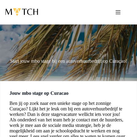
Ga
naar
de
inhoud
Start jouw mbo stage bij een autoverhuurbedrijf op Curaçao!
Jouw mbo stage op Curacao
Ben jij op zoek naar een unieke stage op het zonnige
Curaçao? Lijkt het je leuk om bij een autoverhuurbedrijf te
werken? Dan is deze stagevacature wellicht iets voor jou!
Als onderdeel van het team heb je contact met de huurders,
werk je mee aan de sociale media strategie, heb je de
mogelijkheid om aan je schoolopdracht te werken en nog
veel meer. Lees snel verder om alles te weten te komen over