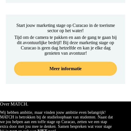
Start jouw marketing stage op Curacao in de toerisme
sector op het water!
Tijd om de camera te pakken en aan de gang te gaan bij
dit avontuurlijke bedrijf! Bij deze marketing stage op
Curacao is geen dag hetzelfde en kan je elke dag
genieten van avontuur!
Meer informatie
Over MATCH.
Wij hebben ambitie, maar vinden jouw ambitie even belangrijk!
MATCH is betrokken bij de studieloopbaan van studenten. Naast dat
we jou helpen aan een toffe stage op Curacao, zetten we een stap
extra door met jou mee te denken. Samen bespreken wat voor stage