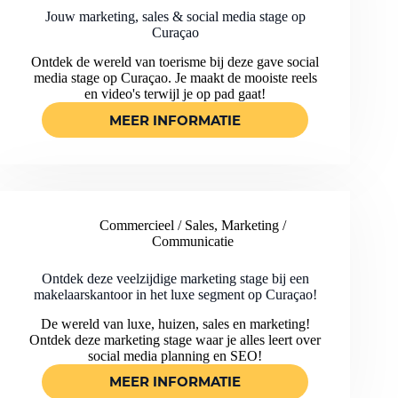
Jouw marketing, sales & social media stage op
Curaçao
Ontdek de wereld van toerisme bij deze gave social
media stage op Curaçao. Je maakt de mooiste reels
en video's terwijl je op pad gaat!
MEER INFORMATIE
JOUW
MARKETING,
SALES
&
SOCIAL
MEDIA
Commercieel / Sales
,
Marketing /
STAGE
Communicatie
OP
CURAÇAO
Ontdek deze veelzijdige marketing stage bij een
makelaarskantoor in het luxe segment op Curaçao!
De wereld van luxe, huizen, sales en marketing!
Ontdek deze marketing stage waar je alles leert over
social media planning en SEO!
MEER INFORMATIE
ONTDEK