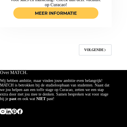
op Curacao!
MEER INFORMATIE
START
JOUW
SALES
EN
MARKETING
STAGE
OP
VOLGENDE
CURACAO!
Over MATCH.
Wij hebben ambitie, maar vinden jouw ambitie even belangrijk!
MATCH is betrokken bij de studieloopbaan van studenten. Naast dat
we jou helpen aan een toffe stage op Curacao, zetten we een stap
extra door met jou mee te denken. Samen bespreken wat voor stage
bij je
past
en ook wat
NIET
past!