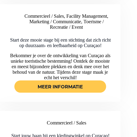
AUTOVERHUUR
BEDRIJF
Commercieel / Sales
,
Facility Management
,
OP
Marketing / Communicatie
,
Toerisme /
CURAÇAO!
Recreatie / Event
Start deze mooie stage bij een stichting dat zich richt
op duurzaam- en leefbaarheid op Curaçao!
Bekommer je over de ontwikkeling van Curaçao als
unieke toeristische bestemming! Ontdek de mooiste
en meest bijzondere plekken en denk mee over het
behoud van de natuur. Tijdens deze stage maak je
echt het verschil!
MEER INFORMATIE
START
DEZE
MOOIE
STAGE
BIJ
EEN
Commercieel / Sales
STICHTING
DAT
ZICH
Start jouw baan bij een kledingwinkel op Curaçao!