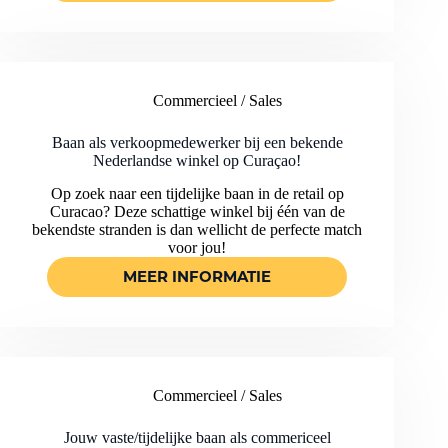
DEZE
VEELZIJDIGE
MARKETING
STAGE
BIJ
Commercieel / Sales
EEN
MAKELAARSKANTOOR
IN
Baan als verkoopmedewerker bij een bekende
HET
Nederlandse winkel op Curaçao!
LUXE
Op zoek naar een tijdelijke baan in de retail op
SEGMENT
Curacao? Deze schattige winkel bij één van de
OP
bekendste stranden is dan wellicht de perfecte match
CURAÇAO!
voor jou!
MEER INFORMATIE
BAAN
ALS
VERKOOPMEDEWERKER
BIJ
EEN
BEKENDE
Commercieel / Sales
NEDERLANDSE
WINKEL
OP
Jouw vaste/tijdelijke baan als commericeel