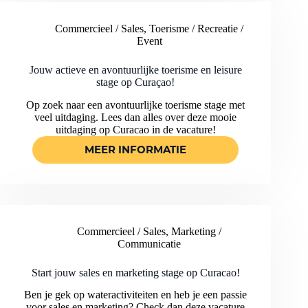
FACILITY
MANAGEMENT
Commercieel / Sales
,
Toerisme / Recreatie /
STAGE
Event
OP
CURACAO
Jouw actieve en avontuurlijke toerisme en leisure
stage op Curaçao!
Op zoek naar een avontuurlijke toerisme stage met
veel uitdaging. Lees dan alles over deze mooie
uitdaging op Curacao in de vacature!
MEER INFORMATIE
JOUW
ACTIEVE
EN
AVONTUURLIJKE
TOERISME
EN
Commercieel / Sales
,
Marketing /
LEISURE
Communicatie
STAGE
OP
CURAÇAO!
Start jouw sales en marketing stage op Curacao!
Ben je gek op wateractiviteiten en heb je een passie
voor sales en marketing? Check dan deze vacature