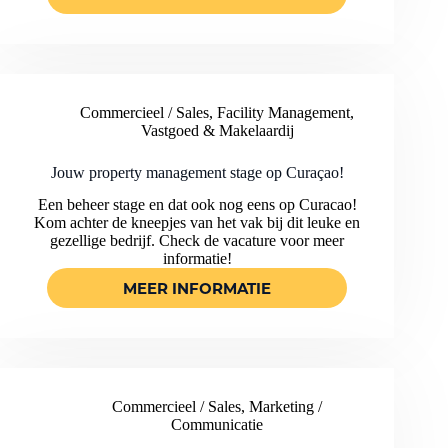
JOUW
FACILITAIRE
STAGE
OP
CURACAO
BIJ
Commercieel / Sales
,
Facility Management
,
EEN
Vastgoed & Makelaardij
INTERNATIONAAL
REISORGANISATIE
Jouw property management stage op Curaçao!
Een beheer stage en dat ook nog eens op Curacao!
Kom achter de kneepjes van het vak bij dit leuke en
gezellige bedrijf. Check de vacature voor meer
informatie!
MEER INFORMATIE
JOUW
PROPERTY
MANAGEMENT
STAGE
OP
CURAÇAO!
Commercieel / Sales
,
Marketing /
Communicatie