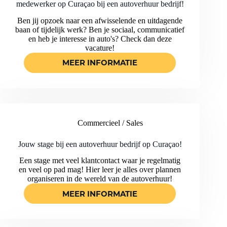
CURAÇAO!
medewerker op Curaçao bij een autoverhuur bedrijf!
Ben jij opzoek naar een afwisselende en uitdagende
baan of tijdelijk werk? Ben je sociaal, communicatief
en heb je interesse in auto's? Check dan deze
vacature!
MEER INFORMATIE
JOUW
VASTE/TIJDELIJKE
BAAN
ALS
COMMERICEEL
MEDEWERKER
Commercieel / Sales
OP
CURAÇAO
BIJ
Jouw stage bij een autoverhuur bedrijf op Curaçao!
EEN
Een stage met veel klantcontact waar je regelmatig
AUTOVERHUUR
en veel op pad mag! Hier leer je alles over plannen
BEDRIJF!
organiseren in de wereld van de autoverhuur!
MEER INFORMATIE
JOUW
STAGE
BIJ
EEN