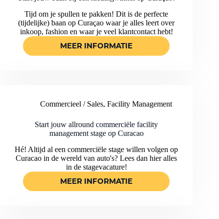
RICHT
Tijd om je spullen te pakken! Dit is de perfecte
OP
(tijdelijke) baan op Curaçao waar je alles leert over
DUURZAAM-
inkoop, fashion en waar je veel klantcontact hebt!
EN
LEEFBAARHEID
MEER INFORMATIE
START
OP
JOUW
CURAÇAO!
BAAN
BIJ
EEN
KLEDINGWINKEL
Commercieel / Sales
,
Facility Management
OP
CURAÇAO!
Start jouw allround commerciële facility
management stage op Curacao
Hé! Altijd al een commerciële stage willen volgen op
Curacao in de wereld van auto's? Lees dan hier alles
in de stagevacature!
MEER INFORMATIE
START
JOUW
ALLROUND
COMMERCIËLE