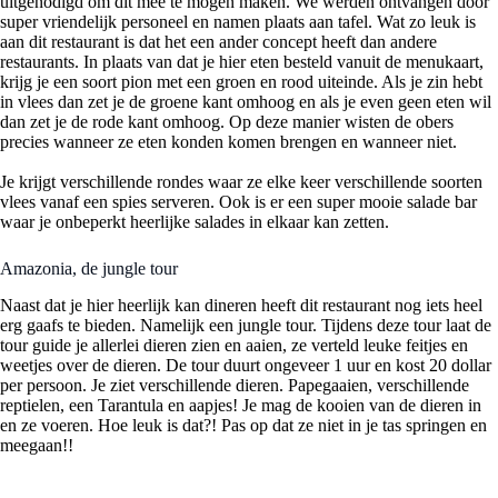
uitgenodigd om dit mee te mogen maken. We werden ontvangen door
super vriendelijk personeel en namen plaats aan tafel. Wat zo leuk is
aan dit restaurant is dat het een ander concept heeft dan andere
restaurants. In plaats van dat je hier eten besteld vanuit de menukaart,
krijg je een soort pion met een groen en rood uiteinde. Als je zin hebt
in vlees dan zet je de groene kant omhoog en als je even geen eten wil
dan zet je de rode kant omhoog. Op deze manier wisten de obers
precies wanneer ze eten konden komen brengen en wanneer niet.
Je krijgt verschillende rondes waar ze elke keer verschillende soorten
vlees vanaf een spies serveren. Ook is er een super mooie salade bar
waar je onbeperkt heerlijke salades in elkaar kan zetten.
Amazonia, de jungle tour
Naast dat je hier heerlijk kan dineren heeft dit restaurant nog iets heel
erg gaafs te bieden. Namelijk een jungle tour. Tijdens deze tour laat de
tour guide je allerlei dieren zien en aaien, ze verteld leuke feitjes en
weetjes over de dieren. De tour duurt ongeveer 1 uur en kost 20 dollar
per persoon. Je ziet verschillende dieren. Papegaaien, verschillende
reptielen, een Tarantula en aapjes! Je mag de kooien van de dieren in
en ze voeren. Hoe leuk is dat?! Pas op dat ze niet in je tas springen en
meegaan!!