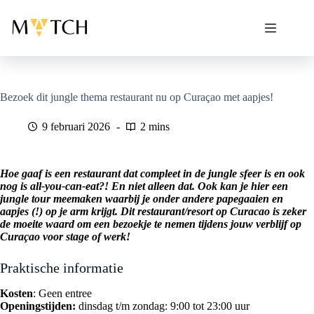
Ga
naar
de
inhoud
Bezoek dit jungle thema restaurant nu op Curaçao met aapjes!
9 februari 2026
2 mins
Hoe gaaf is een restaurant dat compleet in de jungle sfeer is en ook
nog is all-you-can-eat?! En niet alleen dat. Ook kan je hier een
jungle tour meemaken waarbij je onder andere papegaaien en
aapjes (!) op je arm krijgt. Dit restaurant/resort op Curacao is zeker
de moeite waard om een bezoekje te nemen tijdens jouw verblijf op
Curaçao voor stage of werk!
Praktische informatie
Kosten
: Geen entree
Openingstijden:
dinsdag t/m zondag: 9:00 tot 23:00 uur