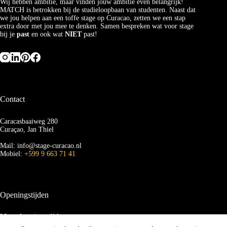
Wij hebben ambitie, maar vinden jouw ambitie even belangrijk!
MATCH is betrokken bij de studieloopbaan van studenten. Naast dat
we jou helpen aan een toffe stage op Curacao, zetten we een stap
extra door met jou mee te denken. Samen bespreken wat voor stage
bij je
past
en ook wat
NIET
past!
Contact
Caracasbaaiweg 280
Curaçao, Jan Thiel
Mail: info@stage-curacao.nl
Mobiel:
+599 9 663 71 41
Openingstijden
Maandag t/m vrijdag
van 09.00 tot 16.00 uur