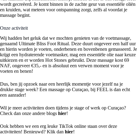
wordt gecreëerd. Je komt binnen in de zachte geur van essentiële oliën
en kruiden, wat meteen voor ontspanning zorgt, zelfs al voordat je
massage begint.
Onze activiteit
Wij hadden het geluk dat we mochten genieten van de voetmassage,
genaamd Ultimate Bliss Foot Ritual. Deze duurt ongeveer een half uur
en hierin worden je voeten, onderbenen en bovenbenen gemasseerd. Je
krijgt een hydraterende voetmasker, mag een essentiële olie naar keuze
uitkiezen en er worden Hot Stones gebruikt. Deze massage kost 69
NAF, ongeveer €35,- en is absoluut een verwen moment voor je
voeten en benen!
Dus, ben jij opzoek naar een heerlijk momentje voor jezelf na je
drukke stage week? Een massage op Curaçao, bij FEEL is dan echt
een aanrader!
Wil je meer activiteiten doen tijdens je stage of werk op Curaçao?
Check dan onze andere blogs
hier
!
Ook hebben we een erg leuke TikTok online staan over deze
activiteiten! Benieuwd? Klik dan
hier
!