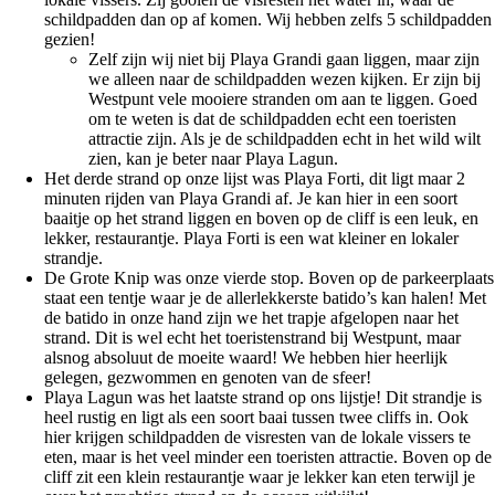
schildpadden dan op af komen. Wij hebben zelfs 5 schildpadden
gezien!
Zelf zijn wij niet bij Playa Grandi gaan liggen, maar zijn
we alleen naar de schildpadden wezen kijken. Er zijn bij
Westpunt vele mooiere stranden om aan te liggen. Goed
om te weten is dat de schildpadden echt een toeristen
attractie zijn. Als je de schildpadden echt in het wild wilt
zien, kan je beter naar Playa Lagun.
Het derde strand op onze lijst was Playa Forti, dit ligt maar 2
minuten rijden van Playa Grandi af. Je kan hier in een soort
baaitje op het strand liggen en boven op de cliff is een leuk, en
lekker, restaurantje. Playa Forti is een wat kleiner en lokaler
strandje.
De Grote Knip was onze vierde stop. Boven op de parkeerplaats
staat een tentje waar je de allerlekkerste batido’s kan halen! Met
de batido in onze hand zijn we het trapje afgelopen naar het
strand. Dit is wel echt het toeristenstrand bij Westpunt, maar
alsnog absoluut de moeite waard! We hebben hier heerlijk
gelegen, gezwommen en genoten van de sfeer!
Playa Lagun was het laatste strand op ons lijstje! Dit strandje is
heel rustig en ligt als een soort baai tussen twee cliffs in. Ook
hier krijgen schildpadden de visresten van de lokale vissers te
eten, maar is het veel minder een toeristen attractie. Boven op de
cliff zit een klein restaurantje waar je lekker kan eten terwijl je