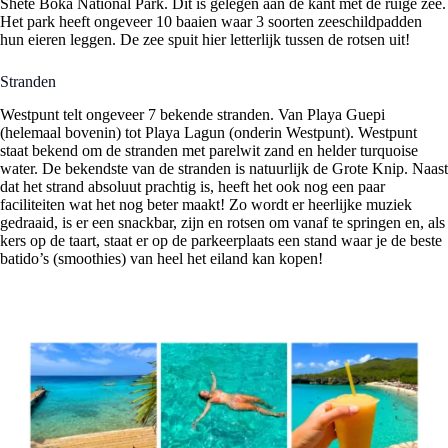
Shete Boka National Park. Dit is gelegen aan de kant met de ruige zee.
Het park heeft ongeveer 10 baaien waar 3 soorten zeeschildpadden
hun eieren leggen. De zee spuit hier letterlijk tussen de rotsen uit!
Stranden
Westpunt telt ongeveer 7 bekende stranden. Van Playa Guepi
(helemaal bovenin) tot Playa Lagun (onderin Westpunt). Westpunt
staat bekend om de stranden met parelwit zand en helder turquoise
water. De bekendste van de stranden is natuurlijk de Grote Knip. Naast
dat het strand absoluut prachtig is, heeft het ook nog een paar
faciliteiten wat het nog beter maakt! Zo wordt er heerlijke muziek
gedraaid, is er een snackbar, zijn en rotsen om vanaf te springen en, als
kers op de taart, staat er op de parkeerplaats een stand waar je de beste
batido’s (smoothies) van heel het eiland kan kopen!