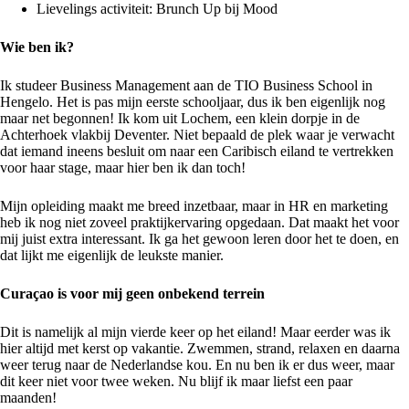
Lievelings activiteit:
Brunch Up
bij Mood
Wie ben ik?
Ik studeer Business Management aan de TIO Business School in
Hengelo. Het is pas mijn eerste schooljaar, dus ik ben eigenlijk nog
maar net begonnen! Ik kom uit Lochem, een klein dorpje in de
Achterhoek vlakbij Deventer. Niet bepaald de plek waar je verwacht
dat iemand ineens besluit om naar een Caribisch eiland te vertrekken
voor haar stage, maar hier ben ik dan toch!
Mijn opleiding maakt me breed inzetbaar, maar in HR en marketing
heb ik nog niet zoveel praktijkervaring opgedaan. Dat maakt het voor
mij juist extra interessant. Ik ga het gewoon leren door het te doen, en
dat lijkt me eigenlijk de leukste manier.
Curaçao is voor mij geen onbekend terrein
Dit is namelijk al mijn vierde keer op het eiland! Maar eerder was ik
hier altijd met kerst op vakantie. Zwemmen, strand, relaxen en daarna
weer terug naar de Nederlandse kou. En nu ben ik er dus weer, maar
dit keer niet voor twee weken. Nu blijf ik maar liefst een paar
maanden!