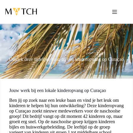
Ga
naar
de
inhoud
Ontdek deze tijdelijke baan bij een kinderopvang op Curaçao
Jouw werk bij een lokale kinderopvang op Curaçao
Ben jij op zoek naar een leuke baan en vind je het leuk om
kinderen te helpen bij hun ontwikkeling? Deze kinderopvang
op Curaçao zoekt nieuwe medewerkers voor de naschoolse
groep! Dit bedrijf vangt op dit moment 42 kinderen op, maar
groeit erg snel. Op de naschoolse groep krijgen kinderen
bijles en huiswerkgebeleiding. De leeftijd op de groep
varieert van kinderen uit groep 1 tot middelbare school