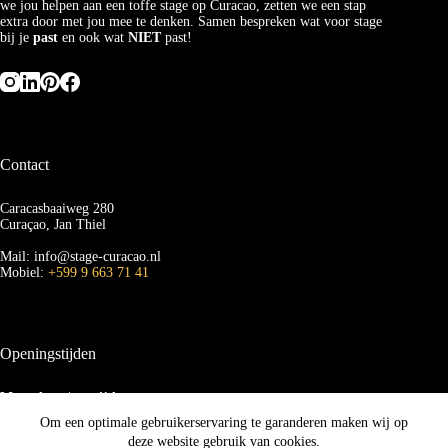
we jou helpen aan een toffe stage op Curacao, zetten we een stap
extra door met jou mee te denken. Samen bespreken wat voor stage
bij je
past
en ook wat
NIET
past!
Contact
Caracasbaaiweg 280
Curaçao, Jan Thiel
Mail: info@stage-curacao.nl
Mobiel:
+599 9 663 71 41
Openingstijden
Maandag t/m vrijdag
van 09.00 tot 16.00 uur
Om een optimale gebruikerservaring te garanderen maken wij op
deze website gebruik van cookies.
Zaterdag en zondag