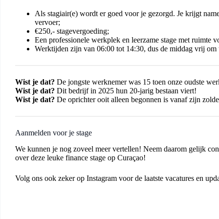
Als stagiair(e) wordt er goed voor je gezorgd. Je krijgt namel
vervoer;
€250,- stagevergoeding;
Een professionele werkplek en leerzame stage met ruimte v
Werktijden zijn van 06:00 tot 14:30, dus de middag vrij om 
Wist je dat?
De jongste werknemer was 15 toen onze oudste we
Wist je dat?
Dit bedrijf in 2025 hun 20-jarig bestaan viert!
Wist je dat?
De oprichter ooit alleen begonnen is vanaf zijn zold
Aanmelden voor je stage
We kunnen je nog zoveel meer vertellen! Neem daarom gelijk conta
over deze leuke finance stage op Curaçao!
Volg ons ook zeker op
Instagram
voor de laatste vacatures en upda