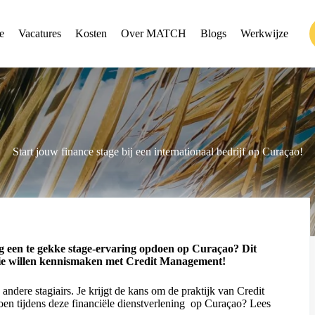
e
Vacatures
Kosten
Over MATCH
Blogs
Werkwijze
Start jouw finance stage bij een internationaal bedrijf op Curaçao!
g een te gekke stage-ervaring opdoen op Curaçao? Dit
n die willen kennismaken met Credit Management!
andere stagiairs. Je krijgt de kans om de praktijk van Credit
en tijdens deze financiële dienstverlening op Curaçao? Lees