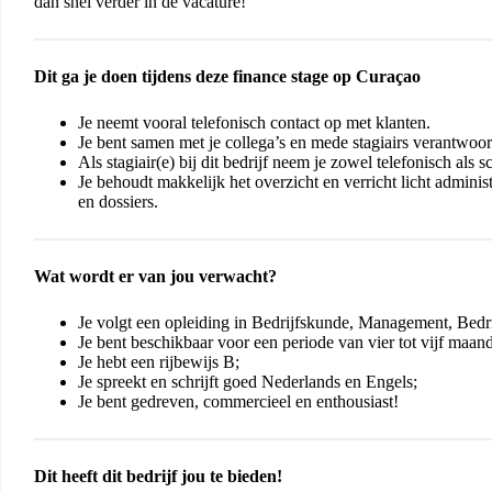
dan snel verder in de vacature!
Dit ga je doen tijdens deze finance stage op Curaçao
Je neemt vooral telefonisch contact op met klanten.
Je bent samen met je collega’s en mede stagiairs verantwoo
Als stagiair(e) bij dit bedrijf neem je zowel telefonisch als 
Je behoudt makkelijk het overzicht en verricht licht admini
en dossiers.
Wat wordt er van jou verwacht?
Je volgt een opleiding in Bedrijfskunde, Management, Bedri
Je bent beschikbaar voor een periode van vier tot vijf maan
Je hebt een rijbewijs B;
Je spreekt en schrijft goed Nederlands en Engels;
Je bent gedreven, commercieel en enthousiast!
Dit heeft dit bedrijf jou te bieden!