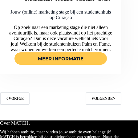
CURAÇAO
IN
DE
Jouw (online) marketing stage bij een studentenhuis
op Curaçao
HORECA
EN
Op zoek naar een marketing stage die niet alleen
EVENT
avontuurlijk is, maar ook plaatsvindt op het prachtige
SECTOR!
Curaçao? Dan is deze vacature wellicht iets voor
jou! Welkom bij de studentenhuizen Palm en Fame,
waar wonen en werken een perfecte match vormen.
MEER INFORMATIE
JOUW
(ONLINE)
MARKETING
STAGE
BIJ
EEN
STUDENTENHUIS
VORIGE
VOLGENDE
OP
CURAÇAO
Over MATCH.
Wij hebben ambitie, maar vinden jouw ambitie even belangrijk!
MATCH is betrokken bij de studieloopbaan van studenten. Naast dat