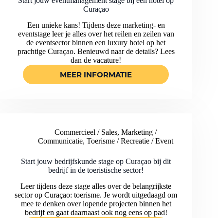
OP
Start jouw eventmanagement stage bij een hotel op
Curaçao
CURAÇAO
Een unieke kans! Tijdens deze marketing- en
eventstage leer je alles over het reilen en zeilen van
de eventsector binnen een luxury hotel op het
prachtige Curaçao. Benieuwd naar de details? Lees
dan de vacature!
MEER INFORMATIE
START
JOUW
EVENTMANAGEMENT
STAGE
BIJ
EEN
Commercieel / Sales
,
Marketing /
HOTEL
Communicatie
,
Toerisme / Recreatie / Event
OP
CURAÇAO
Start jouw bedrijfskunde stage op Curaçao bij dit
bedrijf in de toeristische sector!
Leer tijdens deze stage alles over de belangrijkste
sector op Curaçao: toerisme. Je wordt uitgedaagd om
mee te denken over lopende projecten binnen het
bedrijf en gaat daarnaast ook nog eens op pad!