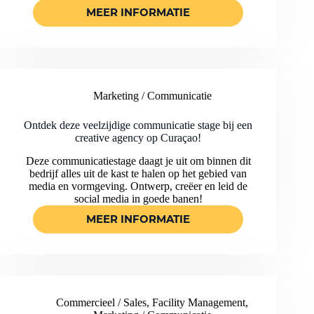
MEER INFORMATIE
START
JOUW
BEDRIJFSKUNDE
STAGE
OP
CURAÇAO
Marketing / Communicatie
BIJ
DIT
BEDRIJF
Ontdek deze veelzijdige communicatie stage bij een
IN
creative agency op Curaçao!
DE
Deze communicatiestage daagt je uit om binnen dit
TOERISTISCHE
bedrijf alles uit de kast te halen op het gebied van
SECTOR!
media en vormgeving. Ontwerp, creëer en leid de
social media in goede banen!
MEER INFORMATIE
ONTDEK
DEZE
VEELZIJDIGE
COMMUNICATIE
STAGE
BIJ
Commercieel / Sales
,
Facility Management
,
EEN