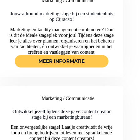
Marketing / Communicatie
CREATIVE
AGENCY
OP
Jouw allround marketing stage bij een studentenhuis
op Curacao!
CURAÇAO!
Marketing en facility management combineren? Dan
is dit de ideale stageplek voor jou! Tijdens deze stage
leer je alles over plannen, organiseren en het beheren
van faciliteiten, én ontwikkel je vaardigheden in het
creëren en vastleggen van content.
MEER INFORMATIE
JOUW
ALLROUND
MARKETING
STAGE
BIJ
EEN
Marketing / Communicatie
STUDENTENHUIS
OP
CURACAO!
Ontwikkel jezelf tijdens deze gave content creator
stage bij een marketingbureau!
Een onvergetelijke stage! Laat je creativiteit de vrije
loop en breng bedrijven tot leven met sprankelende
content bij deze content creators!