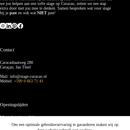
we jou helpen aan een toffe stage op Curacao, zetten we een stap
extra door met jou mee te denken. Samen bespreken wat voor stage
bij je
past
en ook wat
NIET
past!
Contact
Caracasbaaiweg 280
Curaçao, Jan Thiel
Mail: info@stage-curacao.nl
Mobiel:
+599 9 663 71 41
Openingstijden
Maandag t/m vrijdag
van 09.00 tot 16.00 uur
Om een optimale gebruikerservaring te garanderen maken wij op