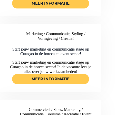
MEER INFORMATIE
JOUW
CREATIEVE
MARKETING
STAGE
OP
CURAÇAO!
Marketing / Communicatie
,
Styling /
Vormgeving / Creatief
Start jouw marketing en communicatie stage op
Curaçao in de horeca en event sector!
Start jouw marketing en communicatie stage op
Curaçao in de horeca sector! In de vacature lees je
alles over jouw werkzaamheden!
MEER INFORMATIE
START
JOUW
MARKETING
EN
COMMUNICATIE
STAGE
Commercieel / Sales
,
Marketing /
OP
Communicatie
,
Toerisme / Recreatie / Event