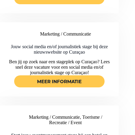
MARKETING
STAGE
OP
CURACAO
BIJ
EEN
Marketing / Communicatie
NASCHOOLSE
OPVANG
!
Jouw social media en/of journalistiek stage bij deze
nieuwswebsite op Curaçao
Ben jij op zoek naar een stageplek op Curaçao? Lees
snel deze vacature voor een social media en/of
journalistiek stage op Curaçao!
MEER INFORMATIE
JOUW
SOCIAL
MEDIA
EN/OF
JOURNALISTIEK
STAGE
Marketing / Communicatie
,
Toerisme /
BIJ
Recreatie / Event
DEZE
NIEUWSWEBSITE