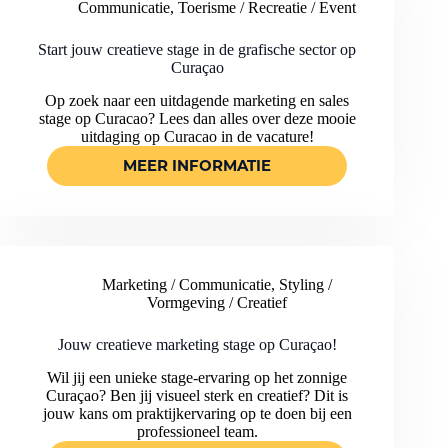
Communicatie
,
Toerisme / Recreatie / Event
VASTGOEDSECTOR
OP
CURAÇAO
Start jouw creatieve stage in de grafische sector op
Curaçao
Op zoek naar een uitdagende marketing en sales
stage op Curacao? Lees dan alles over deze mooie
uitdaging op Curacao in de vacature!
MEER INFORMATIE
START
JOUW
CREATIEVE
STAGE
IN
DE
Marketing / Communicatie
,
Styling /
GRAFISCHE
Vormgeving / Creatief
SECTOR
OP
CURAÇAO
Jouw creatieve marketing stage op Curaçao!
Wil jij een unieke stage-ervaring op het zonnige
Curaçao? Ben jij visueel sterk en creatief? Dit is
jouw kans om praktijkervaring op te doen bij een
professioneel team.