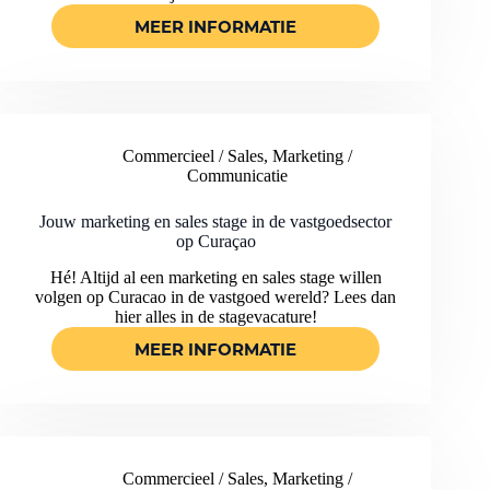
MEER INFORMATIE
ONTWIKKEL
JEZELF
TIJDENS
DEZE
GAVE
CONTENT
Commercieel / Sales
,
Marketing /
CREATOR
Communicatie
STAGE
BIJ
EEN
Jouw marketing en sales stage in de vastgoedsector
op Curaçao
MARKETINGBUREAU!
Hé! Altijd al een marketing en sales stage willen
volgen op Curacao in de vastgoed wereld? Lees dan
hier alles in de stagevacature!
MEER INFORMATIE
JOUW
MARKETING
EN
SALES
STAGE
IN
Commercieel / Sales
,
Marketing /
DE