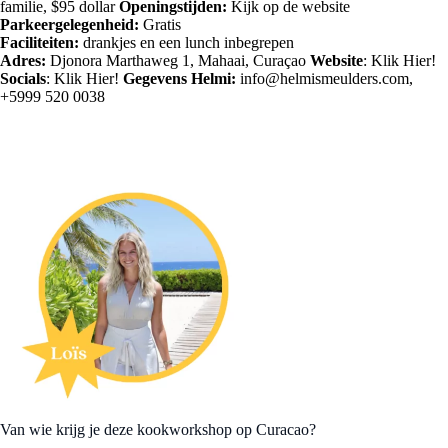
familie, $95 dollar
Openingstijden:
Kijk op de website
Parkeergelegenheid:
Gratis
Faciliteiten:
drankjes en een lunch inbegrepen
Adres:
Djonora Marthaweg 1, Mahaai, Curaçao
Website
: Klik
Hier!
Socials
: Klik
Hie
r!
Gegevens Helmi:
info@helmismeulders.com,
+5999 520 0038
Van wie krijg je deze kookworkshop op Curacao?