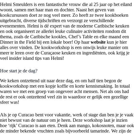
Helmi Smeulders is een fantastische vrouw die al 25 jaar op het eiland
woont, samen met haar man en dochter. Naast het geven van
kookcursussen doet ze nog veel meer. Zo heeft ze twee kookboeken
uitgebracht, diverse tijdschriften en verzorgt ze verschillende
evenementen. Helmi is dé expert van de moderne Caribische keuken
en ook organiseert ze allerlei leuke culinaire activiteiten rondom dit
thema, zoals de Caribische kookles, Chef’s Table en elke maand een
Dinner in the Field bij een lokale boer! Op haar
website
kun je hier
alles over vinden. De kookworkshop is een onwijs leuke manier om
meer te leren over de Curaçaose keuken en ingrediënten, ook krijg je
veel insider island tips van Helmi!
Hoe start je de dag?
We keken ontzettend uit naar deze dag, en om half tien begon de
kookworkshop met een kopje koffie en korte kennismaking. In totaal
waren we met een groep van ongeveer acht mensen. Net als ons had
de rest er ook ontzettend veel zin in waardoor er gelijk een gezellige
sfeer was!
Als je op Curacao bent voor vakantie, werk of stage dan ben je je vaak
niet bewust van de natuur om je heen. Deze workshop laat je inzien
hoe ‘rijk’ Curacao is aan eten. Denk aan mango, kokosnoten, maar ook
de minder bekende vruchten zoals bijvoorbeeld tamarinde. We zijn de