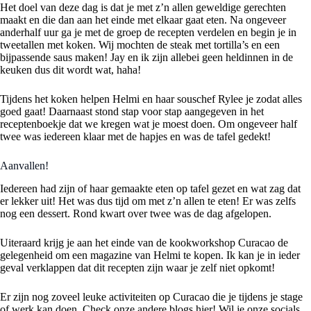
Het doel van deze dag is dat je met z’n allen geweldige gerechten
maakt en die dan aan het einde met elkaar gaat eten. Na ongeveer
anderhalf uur ga je met de groep de recepten verdelen en begin je in
tweetallen met koken. Wij mochten de steak met tortilla’s en een
bijpassende saus maken! Jay en ik zijn allebei geen heldinnen in de
keuken dus dit wordt wat, haha!
Tijdens het koken helpen Helmi en haar souschef Rylee je zodat alles
goed gaat! Daarnaast stond stap voor stap aangegeven in het
receptenboekje dat we kregen wat je moest doen. Om ongeveer half
twee was iedereen klaar met de hapjes en was de tafel gedekt!
Aanvallen!
Iedereen had zijn of haar gemaakte eten op tafel gezet en wat zag dat
er lekker uit! Het was dus tijd om met z’n allen te eten! Er was zelfs
nog een dessert. Rond kwart over twee was de dag afgelopen.
Uiteraard krijg je aan het einde van de kookworkshop Curacao de
gelegenheid om een magazine van Helmi te kopen. Ik kan je in ieder
geval verklappen dat dit recepten zijn waar je zelf niet opkomt!
Er zijn nog zoveel leuke activiteiten op Curacao die je tijdens je stage
of werk kan doen. Check onze andere blogs
hier!
Wil je onze socials