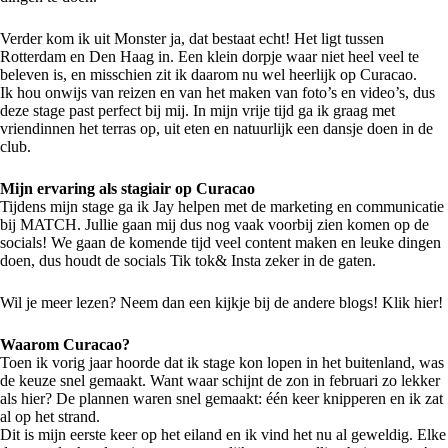
Verder kom ik uit Monster ja, dat bestaat echt! Het ligt tussen
Rotterdam en Den Haag in. Een klein dorpje waar niet heel veel te
beleven is, en misschien zit ik daarom nu wel heerlijk op Curacao.
Ik hou onwijs van reizen en van het maken van foto’s en video’s, dus
deze stage past perfect bij mij. In mijn vrije tijd ga ik graag met
vriendinnen het terras op, uit eten en natuurlijk een dansje doen in de
club.
Mijn ervaring als stagiair op Curacao
Tijdens mijn stage ga ik Jay helpen met de marketing en communicatie
bij MATCH. Jullie gaan mij dus nog vaak voorbij zien komen op de
socials! We gaan de komende tijd veel content maken en leuke dingen
doen, dus houdt de socials
Tik tok
& Insta
zeker in de gaten.
Wil je meer lezen? Neem dan een kijkje bij de andere blogs!
Klik hier!
Waarom Curacao?
Toen ik vorig jaar hoorde dat ik stage kon lopen in het buitenland, was
de keuze snel gemaakt. Want waar schijnt de zon in februari zo lekker
als hier? De plannen waren snel gemaakt: één keer knipperen en ik zat
al op het strand.
Dit is mijn eerste keer op het eiland en ik vind het nu al geweldig. Elke