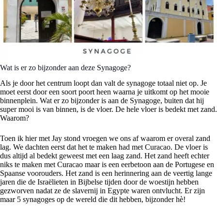
Wat is er zo bijzonder aan deze Synagoge?
Als je door het centrum loopt dan valt de synagoge totaal niet op. Je
moet eerst door een soort poort heen waarna je uitkomt op het mooie
binnenplein. Wat er zo bijzonder is aan de Synagoge, buiten dat hij
super mooi is van binnen, is de vloer. De hele vloer is bedekt met zand.
Waarom?
Toen ik hier met Jay stond vroegen we ons af waarom er overal zand
lag. We dachten eerst dat het te maken had met Curacao. De vloer is
dus altijd al bedekt geweest met een laag zand. Het zand heeft echter
niks te maken met Curacao maar is een eerbetoon aan de Portugese en
Spaanse voorouders. Het zand is een herinnering aan de veertig lange
jaren die de Israëlieten in Bijbelse tijden door de woestijn hebben
gezworven nadat ze de slavernij in Egypte waren ontvlucht. Er zijn
maar 5 synagoges op de wereld die dit hebben, bijzonder hè!