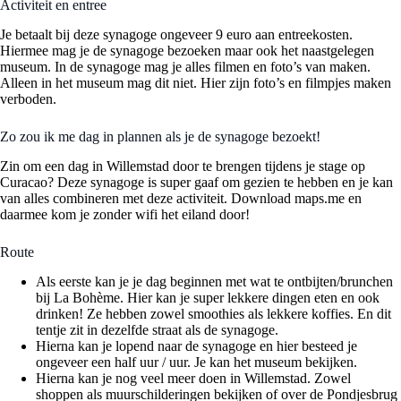
Activiteit en entree
Je betaalt bij deze synagoge ongeveer 9 euro aan entreekosten.
Hiermee mag je de synagoge bezoeken maar ook het naastgelegen
museum. In de synagoge mag je alles filmen en foto’s van maken.
Alleen in het museum mag dit niet. Hier zijn foto’s en filmpjes maken
verboden.
Zo zou ik me dag in plannen als je de synagoge bezoekt!
Zin om een dag in Willemstad door te brengen tijdens je stage op
Curacao? Deze synagoge is super gaaf om gezien te hebben en je kan
van alles combineren met deze activiteit. Download maps.me en
daarmee kom je zonder wifi het eiland door!
Route
Als eerste kan je je dag beginnen met wat te ontbijten/brunchen
bij La Bohème. Hier kan je super lekkere dingen eten en ook
drinken! Ze hebben zowel smoothies als lekkere koffies. En dit
tentje zit in dezelfde straat als de synagoge.
Hierna kan je lopend naar de synagoge en hier besteed je
ongeveer een half uur / uur. Je kan het museum bekijken.
Hierna kan je nog veel meer doen in Willemstad. Zowel
shoppen als muurschilderingen bekijken of over de Pondjesbrug