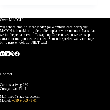
2023
ALS
STAGIAIRE
OP
CURACAO!
Over MATCH.
Wij hebben ambitie, maar vinden jouw ambitie even belangrijk!
MATCH is betrokken bij de studieloopbaan van studenten. Naast dat
we jou helpen aan een toffe stage op Curacao, zetten we een stap
extra door met jou mee te denken. Samen bespreken wat voor stage
bij je
past
en ook wat
NIET
past!
Contact
Caracasbaaiweg 280
Curaçao, Jan Thiel
Mail: info@stage-curacao.nl
Mobiel:
+599 9 663 71 41