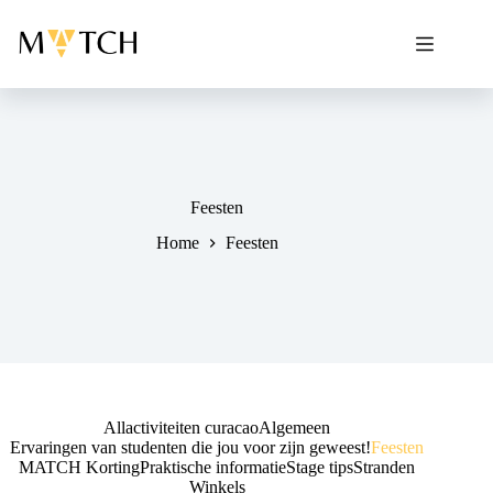
Ga
naar
de
inhoud
Feesten
Home
Feesten
All
activiteiten curacao
Algemeen
Ervaringen van studenten die jou voor zijn geweest!
Feesten
MATCH Korting
Praktische informatie
Stage tips
Stranden
Winkels