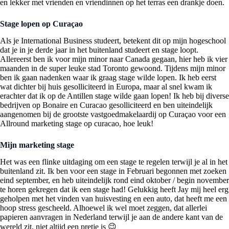
en lekker met vrienden en vriendinnen op het terras een drankje doen.
Stage lopen op Curaçao
Als je International Business studeert, betekent dit op mijn hogeschool
dat je in je derde jaar in het buitenland studeert en stage loopt.
Allereerst ben ik voor mijn minor naar Canada gegaan, hier heb ik vier
maanden in de super leuke stad Toronto gewoond. Tijdens mijn minor
ben ik gaan nadenken waar ik graag stage wilde lopen. Ik heb eerst
wat dichter bij huis gesolliciteerd in Europa, maar al snel kwam ik
erachter dat ik op de Antillen stage wilde gaan lopen! Ik heb bij diverse
bedrijven op Bonaire en Curacao gesolliciteerd en ben uiteindelijk
aangenomen bij de grootste vastgoedmakelaardij op Curaçao voor een
Allround marketing stage op curacao, hoe leuk!
Mijn marketing stage
Het was een flinke uitdaging om een stage te regelen terwijl je al in het
buitenland zit. Ik ben voor een stage in Februari begonnen met zoeken
eind september, en heb uiteindelijk rond eind oktober / begin november
te horen gekregen dat ik een stage had! Gelukkig heeft Jay mij heel erg
geholpen met het vinden van huisvesting en een auto, dat heeft me een
hoop stress gescheeld. Alhoewel ik wel moet zeggen, dat allerlei
papieren aanvragen in Nederland terwijl je aan de andere kant van de
wereld zit, niet altijd een pretje is 😉