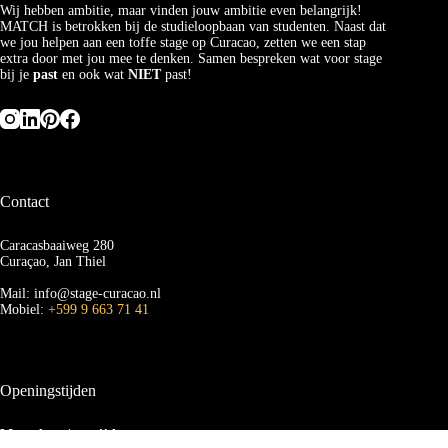
Wij hebben ambitie, maar vinden jouw ambitie even belangrijk!
MATCH is betrokken bij de studieloopbaan van studenten. Naast dat
we jou helpen aan een toffe stage op Curacao, zetten we een stap
extra door met jou mee te denken. Samen bespreken wat voor stage
bij je
past
en ook wat
NIET
past!
Contact
Caracasbaaiweg 280
Curaçao, Jan Thiel
Mail: info@stage-curacao.nl
Mobiel:
+599 9 663 71 41
Openingstijden
Maandag t/m vrijdag