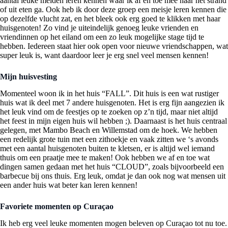
aantal leuke meiden leren kennen waar ik af en toe mee naar het strand
of uit eten ga. Ook heb ik door deze groep een meisje leren kennen die
op dezelfde vlucht zat, en het bleek ook erg goed te klikken met haar
huisgenoten! Zo vind je uiteindelijk genoeg leuke vrienden en
vriendinnen op het eiland om een zo leuk mogelijke stage tijd te
hebben. Iedereen staat hier ook open voor nieuwe vriendschappen, wat
super leuk is, want daardoor leer je erg snel veel mensen kennen!
Mijn huisvesting
Momenteel woon ik in het huis “FALL”. Dit huis is een wat rustiger
huis wat ik deel met 7 andere huisgenoten. Het is erg fijn aangezien ik
het leuk vind om de feestjes op te zoeken op z’n tijd, maar niet altijd
het feest in mijn eigen huis wil hebben ;). Daarnaast is het huis centraal
gelegen, met Mambo Beach en Willemstad om de hoek. We hebben
een redelijk grote tuin met een zithoekje en vaak zitten we ‘s avonds
met een aantal huisgenoten buiten te kletsen, er is altijd wel iemand
thuis om een praatje mee te maken! Ook hebben we af en toe wat
dingen samen gedaan met het huis “CLOUD”, zoals bijvoorbeeld een
barbecue bij ons thuis. Erg leuk, omdat je dan ook nog wat mensen uit
een ander huis wat beter kan leren kennen!
Favoriete momenten op Curaçao
Ik heb erg veel leuke momenten mogen beleven op Curaçao tot nu toe.