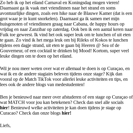
Zo heb ik op het eiland Carnaval en Koningsdag mogen vieren!
Daarnaast ga ik vaak met vriendinnen naar het strand en soms
avontuurlijke dingen, zoals een hike naar de Blauwe Kamer (dat is een
grot waar je in kunt snorkelen). Daarnaast ga ik samen met mijn
huisgenoten of vriendinnen graag naar Cabana, de happy hours op
vrijdag en naar Zanzibar op zaterdag. Ook ben ik een aantal keren naar
Fuik toe geweest. Ik vind het ook super leuk om te lunchen of uit eten
te gaan. Zo vind ik het mega leuk om bij Rileks of Kokos te lunchen
tijdens een dagje strand, uit eten te gaan bij Heeren @ Sea of de
Gouverneur, of een cocktail te drinken bij Mood! Kortom, super veel
leuke dingen om te doen op het eiland.
Wil je nou meer weten over wat er allemaal te doen is op Curaçao, en
wat ik en de andere stagiairs beleven tijdens onze stage? Kijk dan
vooral op de Match TikTok voor allerlei leuke activiteiten en tips, en
lees ook de andere blogs van medestudenten!
Ben je benieuwd naar meer over afstuderen of een stage op Curaçao of
wat MATCH voor jou kan betekenen? Check dan snel alle socials
hier
! Benieuwd welke activiteiten je kan doen tijdens je stage op
Curacao? Check dan onze blogs
hier!
Liefs,