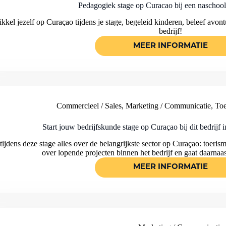
CURACAO!
Pedagogiek stage op Curacao bij een naschool
kkel jezelf op Curaçao tijdens je stage, begeleid kinderen, beleef avont
bedrijf!
MEER INFORMATIE
PEDAGOGIEK
STAGE
OP
CURACAO
BIJ
EEN
NASCHOOLSE
OPVANG
Commercieel / Sales
,
Marketing / Communicatie
,
Toe
!
Start jouw bedrijfskunde stage op Curaçao bij dit bedrijf in
tijdens deze stage alles over de belangrijkste sector op Curaçao: toer
over lopende projecten binnen het bedrijf en gaat daarnaa
MEER INFORMATIE
START
JOUW
BEDRIJFSKU
STAGE
OP
CURAÇAO
BIJ
DIT