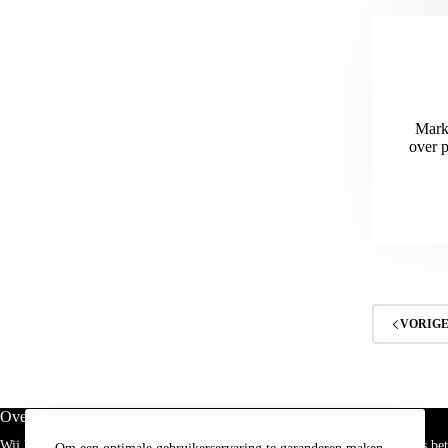
Marke
over p
VORIG
Over MATCH.
Wij hebben ambitie, maar vinden jouw ambitie even belangrijk! MATCH is bet