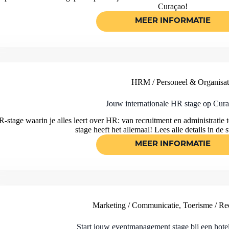
Curaçao!
MEER INFORMATIE
JOUW
SOCIAL
MEDIA
EN/OF
JOURNALISTI
STAGE
BIJ
DEZE
HRM / Personeel & Organisat
NIEUWSWEBS
OP
CURAÇAO
Jouw internationale HR stage op Cur
-stage waarin je alles leert over HR: van recruitment en administratie 
stage heeft het allemaal! Lees alle details in de 
MEER INFORMATIE
JOUW
INTERNATION
HR
STAGE
OP
CURACAO
Marketing / Communicatie
,
Toerisme / Rec
Start jouw eventmanagement stage bij een hote