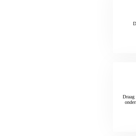
D
Draag t
onder