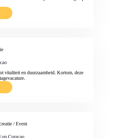
EK
ie
ITE
acao
tot vitaliteit en duurzaamheid. Kortom, deze
stagevacature.
ALE
reatie / Event
l op Curaçao