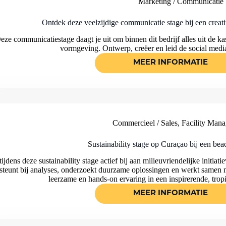
Marketing / Communicatie
BEDRIJF
IN
DE
Ontdek deze veelzijdige communicatie stage bij een crea
TOERISTISCH
SECTOR!
eze communicatiestage daagt je uit om binnen dit bedrijf alles uit de ka
vormgeving. Ontwerp, creëer en leid de social medi
MEER INFORMATIE
ONTDEK
DEZE
VEELZIJDIGE
COMMUNICAT
STAGE
BIJ
EEN
CREATIVE
Commercieel / Sales
,
Facility Man
AGENCY
OP
CURAÇAO!
Sustainability stage op Curaçao bij een beac
ijdens deze sustainability stage actief bij aan milieuvriendelijke initia
steunt bij analyses, onderzoekt duurzame oplossingen en werkt samen m
leerzame en hands-on ervaring in een inspirerende, tr
MEER INFORMATIE
SUSTAINABILI
STAGE
OP
CURAÇAO