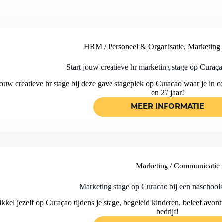
HRM / Personeel & Organisatie
,
Marketing
Start jouw creatieve hr marketing stage op Cur
jouw creatieve hr stage bij deze gave stageplek op Curacao waar je in 
en 27 jaar!
MEER INFORMATIE
START
JOUW
CREATIEVE
HR
MARKETING
STAGE
OP
CURAÇAO
Marketing / Communicatie
BIJ
MATCH!
Marketing stage op Curacao bij een naschool
kkel jezelf op Curaçao tijdens je stage, begeleid kinderen, beleef avont
bedrijf!