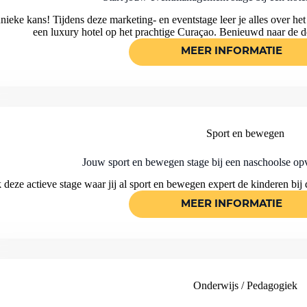
nieke kans! Tijdens deze marketing- en eventstage leer je alles over het
een luxury hotel op het prachtige Curaçao. Benieuwd naar de de
MEER INFORMATIE
START
JOUW
EVENTMANAG
STAGE
BIJ
EEN
HOTEL
OP
Sport en bewegen
CURAÇAO
Jouw sport en bewegen stage bij een naschoolse o
deze actieve stage waar jij al sport en bewegen expert de kinderen bij
MEER INFORMATIE
JOUW
SPORT
EN
BEWEGEN
STAGE
BIJ
EEN
NASCHOOLSE
Onderwijs / Pedagogiek
OPVANG
OP