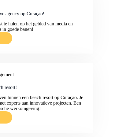
tive agency op Curaçao!
E
st te halen op het gebied van media en
a in goede banen!
IE
agement
h resort!
tieven binnen een beach resort op Curaçao. Je
et experts aan innovatieve projecten. Een
opische werkomgeving!
TY