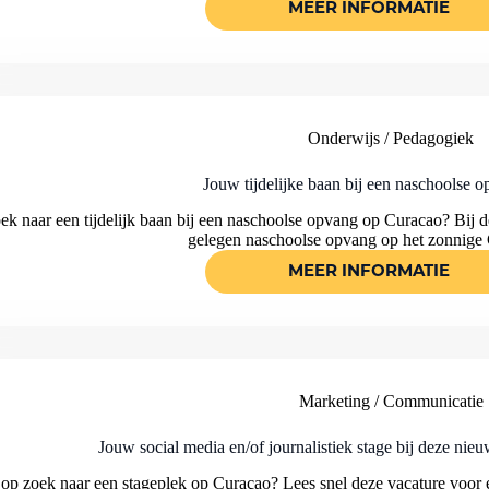
MEER INFORMATIE
MARKETING
STAGE
OP
CURACAO
BIJ
EEN
NASCHOOLSE
OPVANG
Onderwijs / Pedagogiek
!
Jouw tijdelijke baan bij een naschoolse o
ek naar een tijdelijk baan bij een naschoolse opvang op Curacao? Bij d
gelegen naschoolse opvang op het zonnige
MEER INFORMATIE
JOUW
TIJDELIJKE
BAAN
BIJ
EEN
NASCHOOLSE
OPVANG
!
Marketing / Communicatie
Jouw social media en/of journalistiek stage bij deze ni
 op zoek naar een stageplek op Curaçao? Lees snel deze vacature voor e