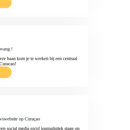
pvang !
eze baan kom je te werken bij een centraal
 Curacao!
euwswebsite op Curaçao
en social media en/of journalistiek stage op