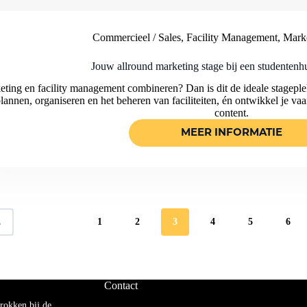
BIJ
EEN
BEACH
RESORT!
Commercieel / Sales
,
Facility Management
,
Marke
Jouw allround marketing stage bij een studentenh
ting en facility management combineren? Dan is dit de ideale stageplek 
lannen, organiseren en het beheren van faciliteiten, én ontwikkel je va
content.
MEER INFORMATIE
JOUW
ALLROUND
MARKETING
STAGE
BIJ
EEN
STUDENTENH
OP
CURACAO!
1
2
3
4
5
6
E
Contact
rokken bij de