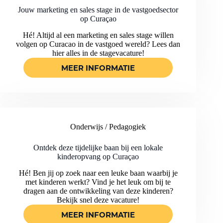
Jouw marketing en sales stage in de vastgoedsector
op Curaçao
Hé! Altijd al een marketing en sales stage willen
volgen op Curacao in de vastgoed wereld? Lees dan
hier alles in de stagevacature!
MEER INFORMATIE
JOUW
MARKETING
EN
SALES
STAGE
IN
Onderwijs / Pedagogiek
DE
VASTGOEDSECTOR
OP
Ontdek deze tijdelijke baan bij een lokale
CURAÇAO
kinderopvang op Curaçao
Hé! Ben jij op zoek naar een leuke baan waarbij je
met kinderen werkt? Vind je het leuk om bij te
dragen aan de ontwikkeling van deze kinderen?
Bekijk snel deze vacature!
MEER INFORMATIE
ONTDEK