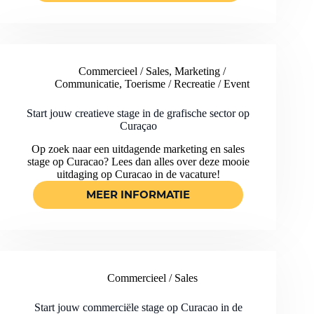
DEZE
TIJDELIJKE
BAAN
BIJ
EEN
Commercieel / Sales
,
Marketing /
LOKALE
Communicatie
,
Toerisme / Recreatie / Event
KINDEROPVANG
OP
CURAÇAO
Start jouw creatieve stage in de grafische sector op
Curaçao
Op zoek naar een uitdagende marketing en sales
stage op Curacao? Lees dan alles over deze mooie
uitdaging op Curacao in de vacature!
MEER INFORMATIE
START
JOUW
CREATIEVE
STAGE
IN
DE
Commercieel / Sales
GRAFISCHE
SECTOR
OP
Start jouw commerciële stage op Curacao in de