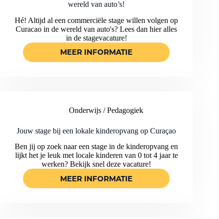
CURAÇAO
wereld van auto’s!
Hé! Altijd al een commerciële stage willen volgen op
Curacao in de wereld van auto's? Lees dan hier alles
in de stagevacature!
MEER INFORMATIE
START
JOUW
COMMERCIËLE
STAGE
OP
CURACAO
Onderwijs / Pedagogiek
IN
DE
WERELD
Jouw stage bij een lokale kinderopvang op Curaçao
VAN
Ben jij op zoek naar een stage in de kinderopvang en
AUTO’S!
lijkt het je leuk met locale kinderen van 0 tot 4 jaar te
werken? Bekijk snel deze vacature!
MEER INFORMATIE
JOUW
STAGE
BIJ
EEN