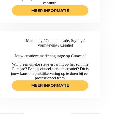
vacature!
MEER INFORMATIE
ONTDEK
DEZE
LEERZAME
HR-
STAGE
BIJ
Marketing / Communicatie
,
Styling /
EEN
Vormgeving / Creatief
REISORGANISATIE
OP
CURAÇAO!
Jouw creatieve marketing stage op Curaçao!
Wil jij een unieke stage-ervaring op het zonnige
Curaçao? Ben jij visueel sterk en creatief? Dit is
jouw kans om praktijkervaring op te doen bij een
professioneel team.
MEER INFORMATIE
JOUW
CREATIEVE
MARKETING
STAGE
OP
CURAÇAO!