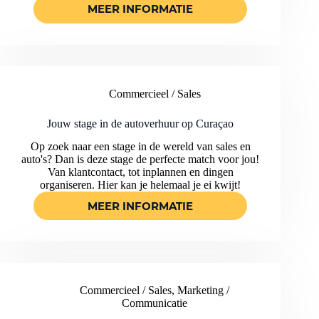
MEER INFORMATIE
START
JOUW
PROJECTMANAGEMENT
STAGE
BIJ
EEN
Commercieel / Sales
BOUWBEDRIJF
OP
CURAÇAO!
Jouw stage in de autoverhuur op Curaçao
Op zoek naar een stage in de wereld van sales en
auto's? Dan is deze stage de perfecte match voor jou!
Van klantcontact, tot inplannen en dingen
organiseren. Hier kan je helemaal je ei kwijt!
MEER INFORMATIE
JOUW
STAGE
IN
DE
AUTOVERHUUR
OP
Commercieel / Sales
,
Marketing /
CURAÇAO
Communicatie