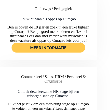
LOKALE
KINDEROPVANG
Onderwijs / Pedagogiek
OP
CURAÇAO
Jouw bijbaan als oppas op Curaçao
Ben jij boven de 18 jaar en zoek jij een leuke bijbaan
op Curaçao? Ben je goed met kinderen en flexibel
inzetbaar? Lees dan snel verder want misschien is
deze vacature als oppas op Curaçao iets voor jou!
MEER INFORMATIE
JOUW
BIJBAAN
ALS
OPPAS
OP
CURAÇAO
Commercieel / Sales
,
HRM / Personeel &
Organisatie
Ontdek deze leerzame HR-stage bij een
reisorganisatie op Curaçao!
Lijkt het je leuk om een marketing stage op Curaçao
te volgen bij een makelaar? Lees dan snel deze