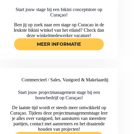
STAGE
BIJ
Start jouw stage bij een bikini conceptstore op
EEN
Curaçao!
MARKETINGBUREAU!
Ben jij op zoek naar een stage op Curacao in de
leukste bikini winkel van het eiland? Check dan
deze winkelmedewerker vacature!
MEER INFORMATIE
START
JOUW
STAGE
BIJ
EEN
BIKINI
Commercieel / Sales
,
Vastgoed & Makelaardij
CONCEPTSTORE
OP
CURAÇAO!
Start jouw projectmanagement stage bij een
bouwbedrijf op Curaçao!
De laatste tijd wordt er steeds meer ontwikkeld op
Curaçao. Tijdens deze projectmanagementstage leer
je alles over vastgoed, het aansturen van meerdere
partijen, contact met aannemers en het draaiende
houden van projecten!