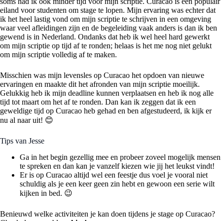
soms had ik ook minder tijd voor mijn scriptie. Curacao is een populair
eiland voor studenten om stage te lopen. Mijn ervaring was echter dat
ik het heel lastig vond om mijn scriptie te schrijven in een omgeving
waar veel afleidingen zijn en de begeleiding vaak anders is dan ik ben
gewend is in Nederland. Ondanks dat heb ik wel heel hard gewerkt
om mijn scriptie op tijd af te ronden; helaas is het me nog niet gelukt
om mijn scriptie volledig af te maken.
Misschien was mijn levensles op Curacao het opdoen van nieuwe
ervaringen en maakte dit het afronden van mijn scriptie moeilijk.
Gelukkig heb ik mijn deadline kunnen verplaatsen en heb ik nog alle
tijd tot maart om het af te ronden. Dan kan ik zeggen dat ik een
geweldige tijd op Curacao heb gehad en ben afgestudeerd, ik kijk er
nu al naar uit! 😊
Tips van Jesse
Ga in het begin gezellig mee en probeer zoveel mogelijk mensen
te spreken en dan kan je vanzelf kiezen wie jij het leukst vindt!
Er is op Curacao altijd wel een feestje dus voel je vooral niet
schuldig als je een keer geen zin hebt en gewoon een serie wilt
kijken in bed. 😉
Benieuwd welke activiteiten je kan doen tijdens je stage op Curacao?