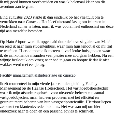
ik mij goed kunnen voorbereiden en was ik helemaal klaar om dit
avontuur aan te gaan.
Eind augustus 2023 stapte ik dan eindelijk op het vliegtuig om te
vertrekken naar Curacao. Het bleef uiteraard lastig om iedereen in
Nederland achter te laten, maar ik was vooral heel enthousiast om deze
tijd aan mezelf te besteden.
Op Hato Airport werd ik opgehaald door de lieve stagiaire van Match
en reed ik naar mijn studentenhuis, waar mijn huisgenoot al op mij zat
te wachten. Hier ontmoette ik meteen al veel leuke huisgenoten waar
ik de aankomende maanden veel plezier mee zou gaan hebben. Na een
wijntje besloot ik om vroeg naar bed te gaan en hoopte ik dat ik niet
wakker werd met een jetlag.
Facility management afstudeerstage op curacao
Ik zit momenteel in mijn vierde jaar van de opleiding Facility
Management op de Haagse Hogeschool. Het vastgoedbeheerbedrijf
waar ik mijn afstudeeropdracht voor uitvoerde beheert een aantal
vastgoedobjecten, maar had een probleem met het efficiënt en
gestructureerd beheren van hun vastgoedportefeuille. Hierdoor liepen
ze omzet en klantentevredenheid mis. Het was aan mij om hier
onderzoek naar te doen en een passend advies te schrijven.