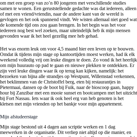
om met een groep van zo’n 80 jongeren met verschillende studies
samen te wonen. Een geruststellende gedachte was dat iedereen, alleen
of met een vriend/vriendin, naar de andere kant van de wereld is
gevlogen en het ook spannend vindt. We wisten allemaal niet goed wat
de komende tijd ons zou gaan brengen. In het begin was het voor
iedereen nog best wel zoeken, maar uiteindelijk heb ik mijn mensen
gevonden waar ik het heel gezellig mee heb gehad.
Het was enorm leuk om voor 4,5 maand hier een leven op te bouwen.
Omdat ik tijdens mijn stage op kantoortijden moest werken, had ik elk
weekend volledig vrij om leuke dingen te doen. Zo vond ik het heerlijk
om mijn huurauto op pad te gaan en nieuwe plekken te ontdekken. Er
zijn veel leuke dingen waar ik op terug kan kijken, namelijk: het
bezoeken van bijna alle strandjes op Westpunt, Willemstad verkennen,
het beklimmen van de Christoffel berg, eten bij restaurantjes in
Pietermaai, dansen op de boot bij Fuik, naar de bioscoop gaan, happy
hour bij Zanzibar met een mooie sunset en bootcampen met het uitzicht
bij Fort Nassau. Iets waar ik ook heel erg van heb genoten is het
kletsen met mijn vrienden op het bankje voor mijn appartement.
Mijn afstudeerstage
Mijn stage bestond uit 4 dagen aan scriptie werken en 1 dag
meewerken in de organisatie. Dit verliep niet altijd op die manier, en