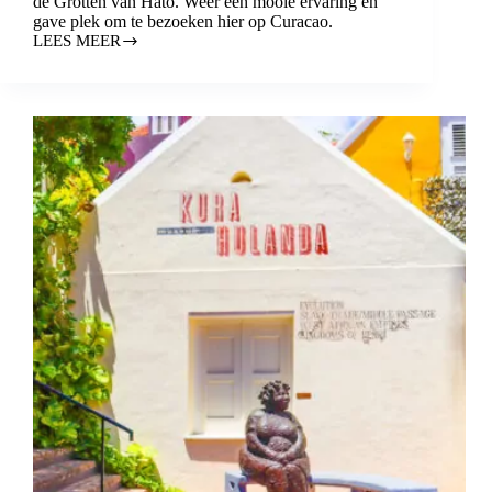
de Grotten van Hato. Weer een mooie ervaring en
gave plek om te bezoeken hier op Curacao.
LEES MEER
BEZOEK
DE
GROTTEN
VAN
HATO