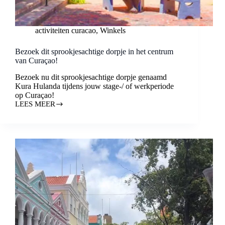
activiteiten curacao
,
Winkels
Bezoek dit sprookjesachtige dorpje in het centrum
van Curaçao!
Bezoek nu dit sprookjesachtige dorpje genaamd
Kura Hulanda tijdens jouw stage-/ of werkperiode
op Curaçao!
LEES MEER
BEZOEK
DIT
SPROOKJESACHTIGE
DORPJE
IN
HET
CENTRUM
VAN
CURAÇAO!