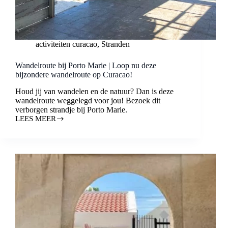
activiteiten curacao
,
Stranden
Wandelroute bij Porto Marie | Loop nu deze
bijzondere wandelroute op Curacao!
Houd jij van wandelen en de natuur? Dan is deze
wandelroute weggelegd voor jou! Bezoek dit
verborgen strandje bij Porto Marie.
LEES MEER
WANDELROUTE
BIJ
PORTO
MARIE
|
LOOP
NU
DEZE
BIJZONDERE
WANDELROUTE
OP
CURACAO!