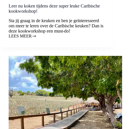
Leer nu koken tijdens deze super leuke Caribische
kookworkshop!
Sta jij graag in de keuken en ben je geïnteresseerd
om meer te leren over de Caribische keuken? Dan is
deze kookworkshop een must-do!
LEES MEER
LEER
NU
KOKEN
TIJDENS
DEZE
SUPER
LEUKE
CARIBISCHE
KOOKWORKSHOP!