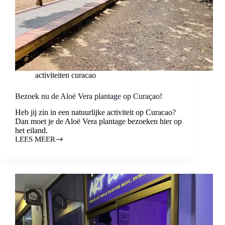
activiteiten curacao
Bezoek nu de Aloë Vera plantage op Curaçao!
Heb jij zin in een natuurlijke activiteit op Curacao?
Dan moet je de Aloë Vera plantage bezoeken hier op
het eiland.
LEES MEER
BEZOEK
NU
DE
ALOË
VERA
PLANTAGE
OP
CURAÇAO!