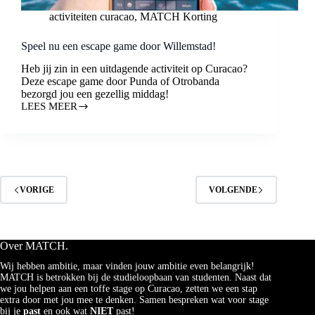
activiteiten curacao
,
MATCH Korting
Speel nu een escape game door Willemstad!
Heb jij zin in een uitdagende activiteit op Curacao?
Deze escape game door Punda of Otrobanda
bezorgd jou een gezellig middag!
LEES MEER
SPEEL
NU
EEN
ESCAPE
GAME
DOOR
WILLEMSTAD!
VORIGE
VOLGENDE
Over MATCH.
Wij hebben ambitie, maar vinden jouw ambitie even belangrijk!
MATCH is betrokken bij de studieloopbaan van studenten. Naast dat
we jou helpen aan een toffe stage op Curacao, zetten we een stap
extra door met jou mee te denken. Samen bespreken wat voor stage
bij je
past
en ook wat
NIET
past!