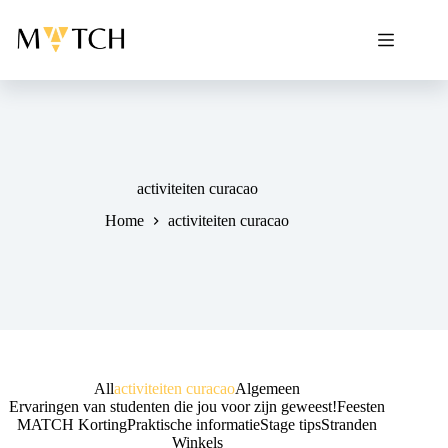
Ga
naar
de
inhoud
activiteiten curacao
Home
activiteiten curacao
All
activiteiten curacao
Algemeen
Ervaringen van studenten die jou voor zijn geweest!
Feesten
MATCH Korting
Praktische informatie
Stage tips
Stranden
Winkels