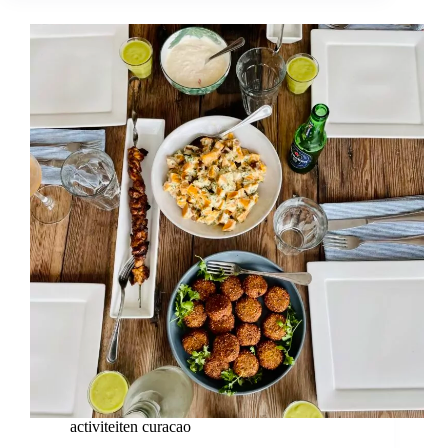
INDRUKWEKKENDE
MUSEUM
OP
CURAÇAO!
activiteiten curacao