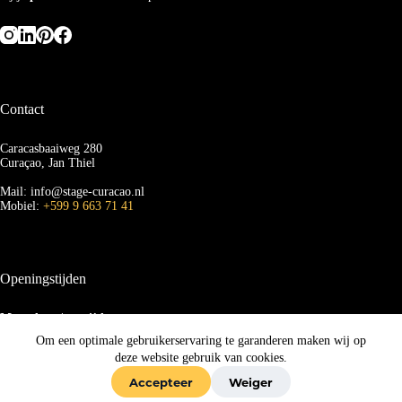
Contact
Caracasbaaiweg 280
Curaçao, Jan Thiel
Mail: info@stage-curacao.nl
Mobiel:
+599 9 663 71 41
Openingstijden
Maandag t/m vrijdag
van 09.00 tot 16.00 uur
Om een optimale gebruikerservaring te garanderen maken wij op
deze website gebruik van cookies.
Zaterdag en zondag
Waar kunnen we je mee helpen?
van 12:00 tot 14:00
Accepteer
Weiger
Copyright 2026
Match -
Algemene voorwaarden
-