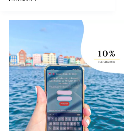
VIBE
AND
PAINT
SAMEN
MET
JE
VRIENDINNEN
OP
CURAÇAO!